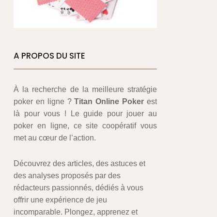
A PROPOS DU SITE
À la recherche de la meilleure stratégie
poker en ligne ?
Titan Online Poker
est
là pour vous ! Le guide pour jouer au
poker en ligne, ce site coopératif vous
met au cœur de l’action.
Découvrez des articles, des astuces et
des analyses proposés par des
rédacteurs passionnés, dédiés à vous
offrir une expérience de jeu
incomparable. Plongez, apprenez et