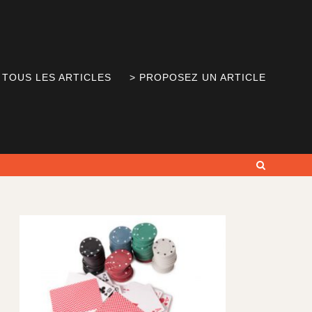
 TOUS LES ARTICLES
> PROPOSEZ UN ARTICLE
Search