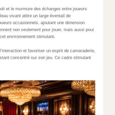
poli et le murmure des échanges entre joueurs
eau vivant attire un large éventail de
 joueurs occasionnels, ajoutant une dimension
ennent non seulement pour jouer, mais aussi pour
 cet environnement stimulant.
interaction et favoriser un esprit de camaraderie,
estant concentré sur son jeu. Ce cadre stimulant