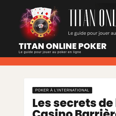
Skip
to
content
TITAN ONLINE POKER
Le guide pour jouer au poker en ligne
POKER À L’INTERNATIONAL
Les secrets de 
Casino Barrièr