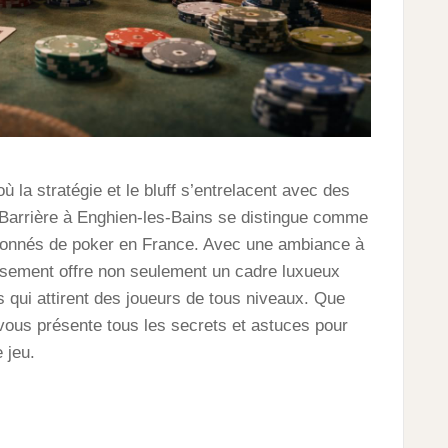
la stratégie et le bluff s’entrelacent avec des
 Barrière à Enghien-les-Bains se distingue comme
ssionnés de poker en France. Avec une ambiance à
lissement offre non seulement un cadre luxueux
qui attirent des joueurs de tous niveaux. Que
 vous présente tous les secrets et astuces pour
 jeu.