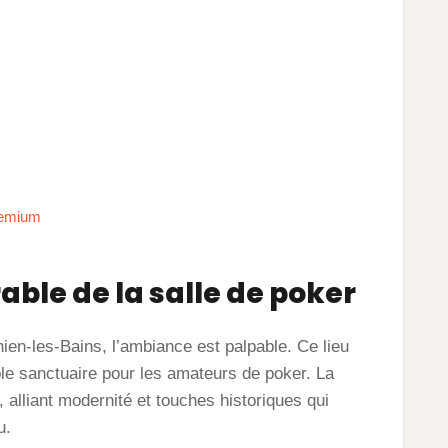
premium
ble de la salle de poker
ien-les-Bains, l’ambiance est palpable. Ce lieu
ble sanctuaire pour les amateurs de poker. La
, alliant modernité et touches historiques qui
u.