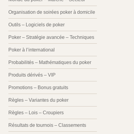
Organisation de soirées poker à domicile
Outils – Logiciels de poker
Poker – Stratégie avancée – Techniques
Poker à l’international
Probabilités – Mathématiques du poker
Produits dérivés – VIP
Promotions – Bonus gratuits
Règles – Variantes du poker
Règles – Lois – Croupiers
Résultats de tournois – Classements