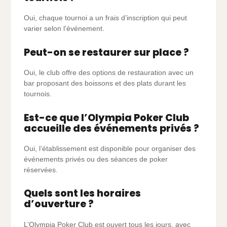
Oui, chaque tournoi a un frais d’inscription qui peut
varier selon l’événement.
Peut-on se restaurer sur place ?
Oui, le club offre des options de restauration avec un
bar proposant des boissons et des plats durant les
tournois.
Est-ce que l’Olympia Poker Club
accueille des événements privés ?
Oui, l’établissement est disponible pour organiser des
événements privés ou des séances de poker
réservées.
Quels sont les horaires
d’ouverture ?
L’Olympia Poker Club est ouvert tous les jours, avec