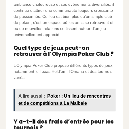
ambiance chaleureuse et ses événements diversifiés, il
continue d’attirer une communauté toujours croissante
de passionnés. Ce lieu est bien plus qu’un simple club
de poker ; c’est un espace où les amis se retrouvent et
où de nouvelles relations se tissent autour d’un jeu
universellement apprécié.
Quel type de jeux peut-on
retrouver à l’Olympia Poker Club ?
L’Olympia Poker Club propose différents types de jeux,
notamment le Texas Hold’em, l’Omaha et des tournois
variés.
A lire aussi :
Poker : Un lieu de rencontres
et de compétitions à La Malbaie
Y a-t-il des frais d’entrée pour les
tournois ?