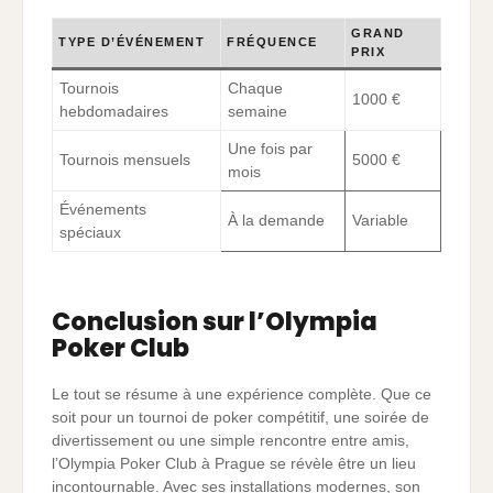
GRAND
TYPE D’ÉVÉNEMENT
FRÉQUENCE
PRIX
Tournois
Chaque
1000 €
hebdomadaires
semaine
Une fois par
Tournois mensuels
5000 €
mois
Événements
À la demande
Variable
spéciaux
Conclusion sur l’Olympia
Poker Club
Le tout se résume à une expérience complète. Que ce
soit pour un tournoi de poker compétitif, une soirée de
divertissement ou une simple rencontre entre amis,
l’Olympia Poker Club à Prague se révèle être un lieu
incontournable. Avec ses installations modernes, son