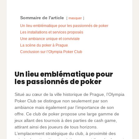
Sommaire de l'article
masquer
Un lieu emblématique pour les passionnés de poker
Les installations et services proposés
Une ambiance unique et conviviale
La scène du poker à Prague
Conclusion sur l’Olympia Poker Club
Un lieu emblématique pour
les passionnés de poker
Situé au cœur de la ville historique de Prague, l’Olympia
Poker Club se distingue non seulement par son
ambiance mais également par l’importance de son
offre. Ce club de poker propose une large gamme de
jeux allant des tournois à des parties de cash game,
attirant ainsi des joueurs de tous horizons.
L’emplacement stratégique du club, à proximité des