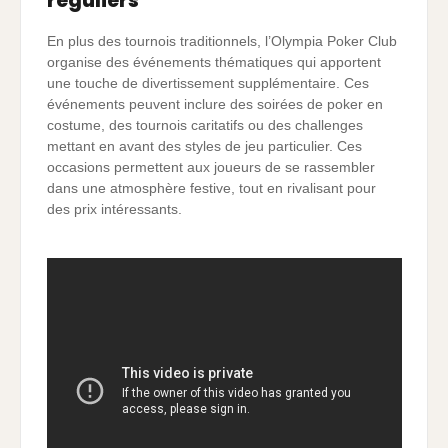
réguliers
En plus des tournois traditionnels, l’Olympia Poker Club
organise des événements thématiques qui apportent
une touche de divertissement supplémentaire. Ces
événements peuvent inclure des soirées de poker en
costume, des tournois caritatifs ou des challenges
mettant en avant des styles de jeu particulier. Ces
occasions permettent aux joueurs de se rassembler
dans une atmosphère festive, tout en rivalisant pour
des prix intéressants.