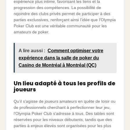
expérience plus intime, favorisant les liens et la
progression des compétences. La possibilité de
rejoindre des clubs privés permet de participer à des
parties exclussives, renforçant ainsi l’idée que l’Olympia
Poker Club est une véritable communauté pour les
amateurs de poker.
A lire aussi :
Comment optimiser votre
expérience dans la salle de poker du
Casino de Montréal à Montréal (QC)
Un lieu adapté à tous les profils de
joueurs
Qu’il s’agisse de joueurs amateurs en quête de loisir ou
de professionnels cherchant à perfectionner leur jeu,
l’Olympia Poker Club s’adresse à tous. Des tables sont
réservées pour les niveaux débutants, tandis que des
parties à enjeux élevés sont organisées pour les plus