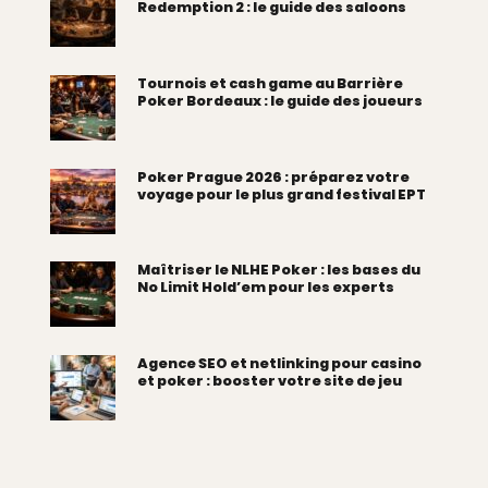
Redemption 2 : le guide des saloons
Tournois et cash game au Barrière
Poker Bordeaux : le guide des joueurs
Poker Prague 2026 : préparez votre
voyage pour le plus grand festival EPT
Maîtriser le NLHE Poker : les bases du
No Limit Hold’em pour les experts
Agence SEO et netlinking pour casino
et poker : booster votre site de jeu