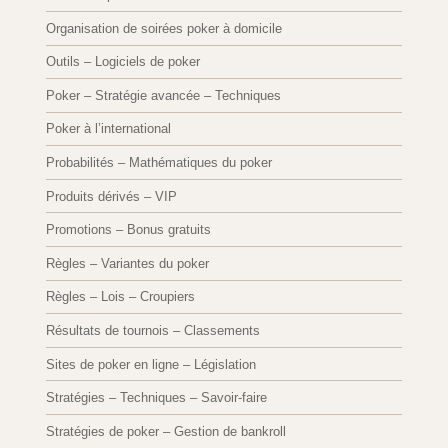
Organisation de soirées poker à domicile
Outils – Logiciels de poker
Poker – Stratégie avancée – Techniques
Poker à l’international
Probabilités – Mathématiques du poker
Produits dérivés – VIP
Promotions – Bonus gratuits
Règles – Variantes du poker
Règles – Lois – Croupiers
Résultats de tournois – Classements
Sites de poker en ligne – Législation
Stratégies – Techniques – Savoir-faire
Stratégies de poker – Gestion de bankroll