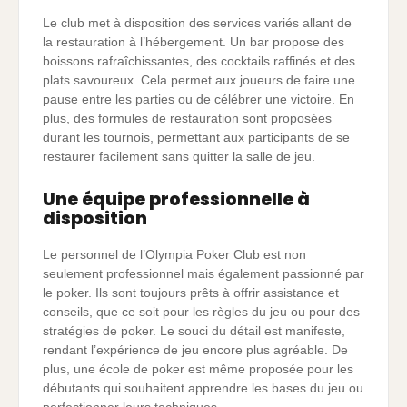
Le club met à disposition des services variés allant de
la restauration à l’hébergement. Un bar propose des
boissons rafraîchissantes, des cocktails raffinés et des
plats savoureux. Cela permet aux joueurs de faire une
pause entre les parties ou de célébrer une victoire. En
plus, des formules de restauration sont proposées
durant les tournois, permettant aux participants de se
restaurer facilement sans quitter la salle de jeu.
Une équipe professionnelle à
disposition
Le personnel de l’Olympia Poker Club est non
seulement professionnel mais également passionné par
le poker. Ils sont toujours prêts à offrir assistance et
conseils, que ce soit pour les règles du jeu ou pour des
stratégies de poker. Le souci du détail est manifeste,
rendant l’expérience de jeu encore plus agréable. De
plus, une école de poker est même proposée pour les
débutants qui souhaitent apprendre les bases du jeu ou